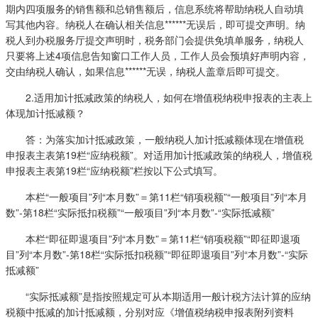
期内四项服务的销售额和总销售额后，信息系统将帮助纳税人自动填
写其他内容。纳税人在确认相关信息******无误后，即可提交声明。纳
税人到办税服务厅提交声明时，税务部门会提供免填单服务，纳税人
只要将上述4项信息告知窗口工作人员，工作人员会预填好声明内容，
交由纳税人确认，如果信息******无误，纳税人盖章后即可提交。
2.适用加计抵减政策的纳税人，如何在增值税纳税申报表的主表上
体现加计抵减额？
答：为落实加计抵减政策，一般纳税人加计抵减额体现在增值税
申报表主表第19栏“应纳税额”。对适用加计抵减政策的纳税人，增值税
申报表主表第19栏“应纳税额”栏按以下公式填写。
本栏“一般项目”列“本月数”＝第11栏“销项税额”“一般项目”列“本月
数”-第18栏“实际抵扣税额”“一般项目”列“本月数”-“实际抵减额”
本栏“即征即退项目”列“本月数”＝第11栏“销项税额”“即征即退项
目”列“本月数”-第18栏“实际抵扣税额”“即征即退项目”列“本月数”-“实际
抵减额”
“实际抵减额”是指按照规定可从本期适用一般计税方法计算的应纳
税额中抵减的加计抵减额，分别对应《增值税纳税申报表附列资料