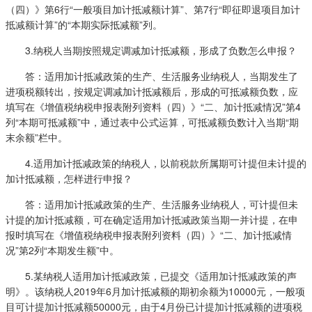
（四）》第6行“一般项目加计抵减额计算”、第7行“即征即退项目加计
抵减额计算”的“本期实际抵减额”列。
3.纳税人当期按照规定调减加计抵减额，形成了负数怎么申报？
答：适用加计抵减政策的生产、生活服务业纳税人，当期发生了
进项税额转出，按规定调减加计抵减额后，形成的可抵减额负数，应
填写在《增值税纳税申报表附列资料（四）》“二、加计抵减情况”第4
列“本期可抵减额”中，通过表中公式运算，可抵减额负数计入当期“期
末余额”栏中。
4.适用加计抵减政策的纳税人，以前税款所属期可计提但未计提的
加计抵减额，怎样进行申报？
答：适用加计抵减政策的生产、生活服务业纳税人，可计提但未
计提的加计抵减额，可在确定适用加计抵减政策当期一并计提，在申
报时填写在《增值税纳税申报表附列资料（四）》“二、加计抵减情
况”第2列“本期发生额”中。
5.某纳税人适用加计抵减政策，已提交《适用加计抵减政策的声
明》。该纳税人2019年6月加计抵减额的期初余额为10000元，一般项
目可计提加计抵减额50000元，由于4月份已计提加计抵减额的进项税