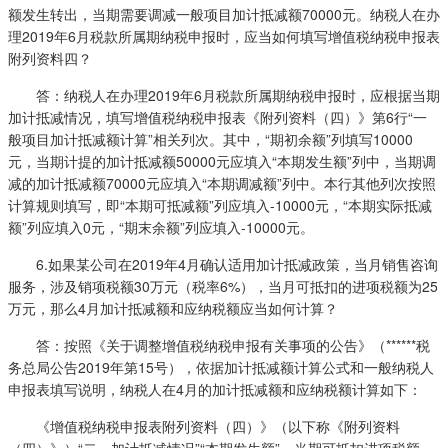
额发生转出，当期需要调减一般项目加计抵减额70000元。纳税人在办
理2019年6月税款所属期纳税申报时，应当如何填写增值税纳税申报表
附列资料四？
答：纳税人在办理2019年6月税款所属期纳税申报时，应根据当期
加计抵减情况，填写增值税纳税申报表《附列资料（四）》第6行“一
般项目加计抵减额计算”相关列次。其中，“期初余额”列填写10000
元，当期计提的加计抵减额50000元应填入“本期发生额”列中，当期调
减的加计抵减额70000元应填入“本期调减额”列中。本行其他列次按照
计算规则填写，即“本期可抵减额”列应填入-10000元，“本期实际抵减
额”列应填入0元，“期末余额”列应填入-10000元。
6.如果某公司在2019年4月确认适用加计抵减政策，当月销售咨询
服务，涉及销项税额30万元（税率6%），当月可抵扣的进项税额为25
万元，那么4月加计抵减额和应纳税额应当如何计算？
答：按照《关于调整增值税纳税申报有关事项的公告》（******税
务总局公告2019年第15号），依据加计抵减额计算公式和一般纳税人
申报表填写说明，纳税人在4月的加计抵减额和应纳税额计算如下：
《增值税纳税申报表附列资料（四）》（以下称《附列资料
（四）》）“二、加计抵减情况”“本期发生额”＝当期可抵扣进项税额