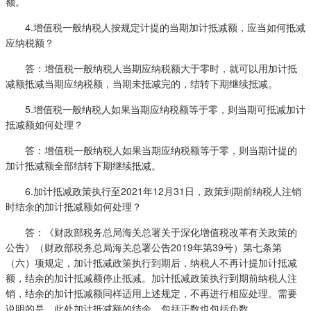
额。
4.增值税一般纳税人按规定计提的当期加计抵减额，应当如何抵减
应纳税额？
答：增值税一般纳税人当期应纳税额大于零时，就可以用加计抵
减额抵减当期应纳税额，当期未抵减完的，结转下期继续抵减。
5.增值税一般纳税人如果当期应纳税额等于零，则当期可抵减加计
抵减额如何处理？
答：增值税一般纳税人如果当期应纳税额等于零，则当期计提的
加计抵减额全部结转下期继续抵减。
6.加计抵减政策执行至2021年12月31日，政策到期前纳税人注销
时结余的加计抵减额如何处理？
答：《财政部税务总局海关总署关于深化增值税改革有关政策的
公告》（财政部税务总局海关总署公告2019年第39号）第七条第
（六）项规定，加计抵减政策执行到期后，纳税人不再计提加计抵减
额，结余的加计抵减额停止抵减。加计抵减政策执行到期前纳税人注
销，结余的加计抵减额同样适用上述规定，不再进行相应处理。需要
说明的是，此处加计抵减额的结余，包括正数也包括负数。