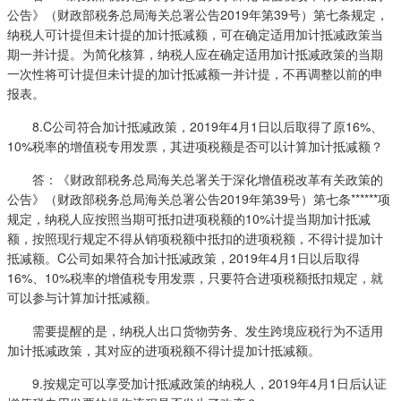
公告》（财政部税务总局海关总署公告2019年第39号）第七条规定，
纳税人可计提但未计提的加计抵减额，可在确定适用加计抵减政策当
期一并计提。为简化核算，纳税人应在确定适用加计抵减政策的当期
一次性将可计提但未计提的加计抵减额一并计提，不再调整以前的申
报表。
8.C公司符合加计抵减政策，2019年4月1日以后取得了原16%、
10%税率的增值税专用发票，其进项税额是否可以计算加计抵减额？
答：《财政部税务总局海关总署关于深化增值税改革有关政策的
公告》（财政部税务总局海关总署公告2019年第39号）第七条******项
规定，纳税人应按照当期可抵扣进项税额的10%计提当期加计抵减
额，按照现行规定不得从销项税额中抵扣的进项税额，不得计提加计
抵减额。C公司如果符合加计抵减政策，2019年4月1日以后取得
16%、10%税率的增值税专用发票，只要符合进项税额抵扣规定，就
可以参与计算加计抵减额。
需要提醒的是，纳税人出口货物劳务、发生跨境应税行为不适用
加计抵减政策，其对应的进项税额不得计提加计抵减额。
9.按规定可以享受加计抵减政策的纳税人，2019年4月1日后认证