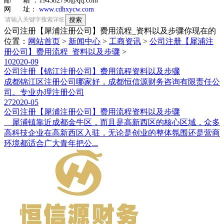
邮 箱 ：194582796@qq.com
网 址：
www.cdhxycw.com
公司注册【犀浦注册公司】费用流程_资料以及步骤
你现在的
位置：
网站首页
>
新闻中心
>
工商资讯
>
公司注册【犀浦注
册公司】费用流程_资料以及步骤
>
10
2020-09
公司注册【锦江注册公司】费用流程资料以及步骤
成都锦江区注册公司哪家好，成都恒信源财务咨询有限责任公
司。专业办理注册公司
27
2020-05
公司注册【犀浦注册公司】费用流程资料以及步骤
犀浦镇靠近成都金牛区，而且是高新西区的核心区域，众多
高科技企业在高新西区入驻，无论是创业的整体氛围还是营商
环境都适合广大青年把公...