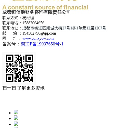
成都恒信源财务咨询有限责任公司
联系方式：杨经理
联系电话：15882064656
联系地址：
成都市锦江区顺城大街27号1栋1单元12层1207号
邮 箱 ：194582796@qq.com
网 址：
www.cdhxycw.com
备案号：
蜀ICP备19037650号-1
扫一扫 了解更多资讯