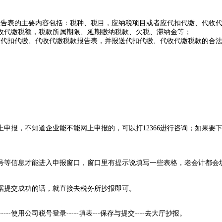
告表的主要内容包括：税种、税目，应纳税项目或者应代扣代缴、代收代
收代缴税额，税款所属期限、延期缴纳税款、欠税、滞纳金等；
代扣代缴、代收代缴税款报告表，并报送代扣代缴、代收代缴税款的合法
申报，不知道企业能不能网上申报的，可以打12366进行咨询；如果要
号等信息才能进入申报窗口，窗口里有提示说填写一些表格，老会计都会
据提交成功的话，就直接去税务所抄报即可。
--使用公司税号登录-----填表---保存与提交----去大厅抄报。